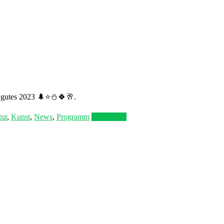
 gutes 2023 🌲⭐⛄🍀🥂.
tur
,
Kunst
,
News
,
Programm
Mehr lesen