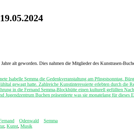
19.05.2024
Jahre alt geworden. Dies nahmen die Mitglieder des Kunstrasen-Buche
fnete Isabelle Semma die Gedenkveranstaltung am Pfingstsonntag. Bürg
hltal gewagt hatte. Zahlreiche Kunstinteressierte erlebten durch die R
rung in die Fernand Semma-Blockhütte einen kulturell gefüllten Nach
nd Jugendzentrum Buchen präsentierte was sie monatelang für dieses Ev
Fernand
Odenwald
Semma
tur
,
Kunst
,
Musik