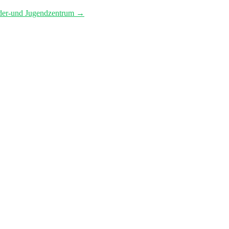
nder-und Jugendzentrum
→