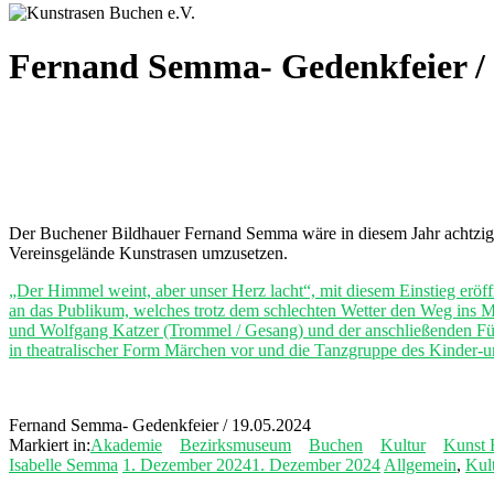
Fernand Semma- Gedenkfeier / 
Der Buchener Bildhauer Fernand Semma wäre in diesem Jahr achtzig 
Vereinsgelände Kunstrasen umzusetzen.
„Der Himmel weint, aber unser Herz lacht“, mit diesem Einstieg eröf
an das Publikum, welches trotz dem schlechten Wetter den Weg ins Mü
und Wolfgang Katzer (Trommel / Gesang) und der anschließenden Füh
in theatralischer Form Märchen vor und die Tanzgruppe des Kinder-u
Fernand Semma- Gedenkfeier / 19.05.2024
Markiert in:
Akademie
Bezirksmuseum
Buchen
Kultur
Kunst 
Isabelle Semma
1. Dezember 2024
1. Dezember 2024
Allgemein
,
Kul