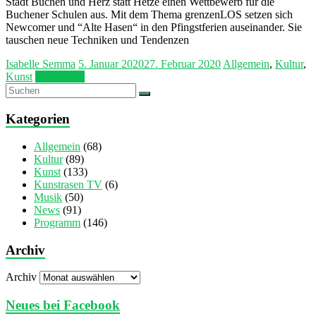
Stadt Buchen und Herz statt Hetze einen Wettbewerb für die
Buchener Schulen aus. Mit dem Thema grenzenLOS setzen sich
Newcomer und “Alte Hasen“ in den Pfingstferien auseinander. Sie
tauschen neue Techniken und Tendenzen
Isabelle Semma
5. Januar 2020
27. Februar 2020
Allgemein
,
Kultur
,
Kunst
Mehr lesen
Kategorien
Allgemein
(68)
Kultur
(89)
Kunst
(133)
Kunstrasen TV
(6)
Musik
(50)
News
(91)
Programm
(146)
Archiv
Archiv
Neues bei Facebook