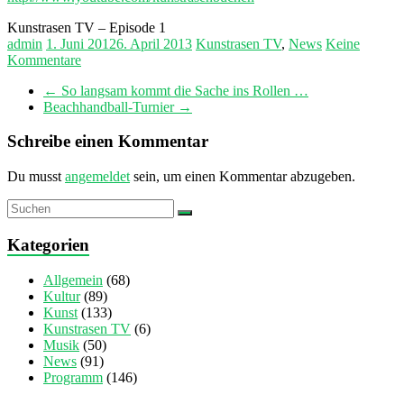
Kunstrasen TV – Episode 1
admin
1. Juni 2012
6. April 2013
Kunstrasen TV
,
News
Keine
Kommentare
←
So langsam kommt die Sache ins Rollen …
Beachhandball-Turnier
→
Schreibe einen Kommentar
Du musst
angemeldet
sein, um einen Kommentar abzugeben.
Kategorien
Allgemein
(68)
Kultur
(89)
Kunst
(133)
Kunstrasen TV
(6)
Musik
(50)
News
(91)
Programm
(146)